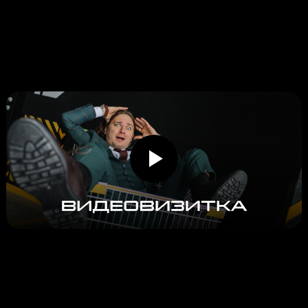
ОБО МНЕ
Опыт работы в праздничной индустрии
с 2011 г. И за это время, мне довелось
увидеть улыбки тысячи людей
на проведенных мною торжествах
и событиях.
Интеллигентно, но, в тоже время —
весело! На кураже, но без пошлостей!
Тамада не мой профиль,
и на мероприятиях со мной ВЫ
НЕ УВИДИТЕ: