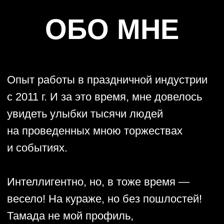
самолюбования
некорректного отношения
к аудитории
переодетых гостей в цыган
и памперсы
древних конкурсов
конкурсов с едой, с алкоголем
стихотворных сценариев.
Доверяя событие мне, ВЫ УВИДИТЕ:
профессиональный и креативный
подход к деталям мероприятия
актуальные конкурсы, уважительное
отношение, чувство юмора,
адекватность
строгое соблюдение договоренности
готовность к импровизации