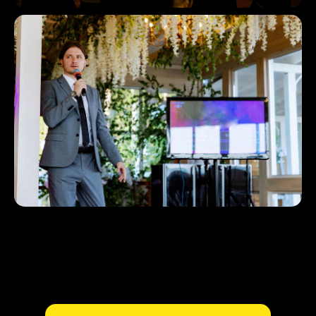
Довольных гостей
Не принуждаю к интерактивам
1
и поздравлениям.
Не перетягиваю на себя
одеяло. Главные — Вы и гости.
2
Спокойствие
Мой многолетний опыт
позволяет проводить
мероприятие безукоризненно.
Со мной Вы будете
расслаблены.